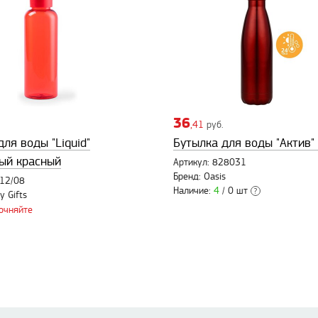
36
,41
руб.
ля воды "Liquid"
Бутылка для воды "Актив"
ый красный
Артикул: 828031
Бренд: Oasis
112/08
Наличие:
4
/ 0 шт
?
y Gifts
точняйте