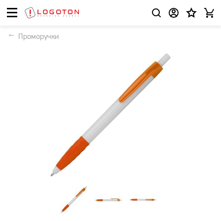
Проморучки