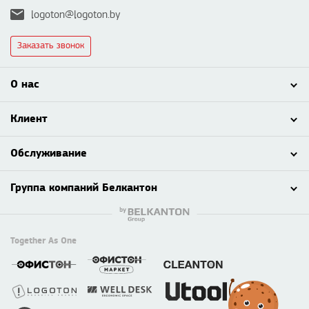
logoton@logoton.by
Заказать звонок
О нас
Клиент
Обслуживание
Группа компаний Белкантон
Together As One