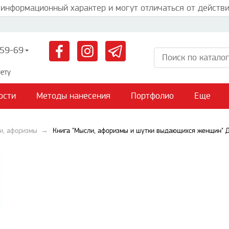
 информационный характер и могут отличаться от действи
59-69
ету
ости
Методы нанесения
Портфолио
Еще
ии, афоризмы
Книга "Мысли, афоризмы и шутки выдающихся женщин" Ду