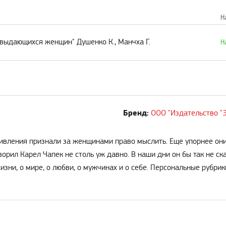
Н
 выдающихся женщин" Душенко К., Манчха Г.
Н
Бренд:
ООО "Издательство "
тивления признали за женщинами право мыслить. Еще упорнее они
рил Карел Чапек не столь уж давно. В наши дни он бы так не ска
жизни, о мире, о любви, о мужчинах и о себе. Персональные рубр