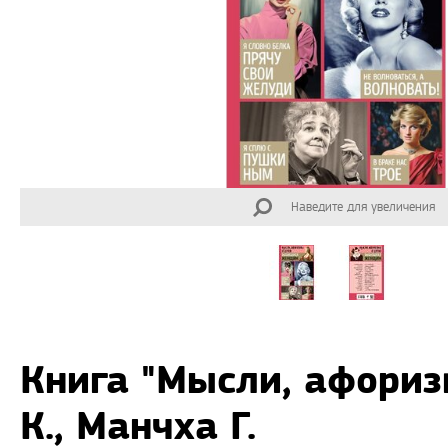
Наведите для увеличения
Книга "Мысли, афори
К., Манчха Г.