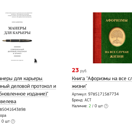
23
руб.
анеры для карьеры.
Книга "Афоризмы на все с
ный деловой протокол и
жизни"
обновленное издание)"
Артикул: 9785171587734
Бренд: АСТ
евелева
Наличие:
2
/ 0 шт
?
9785041643898
бора
 0 шт
?