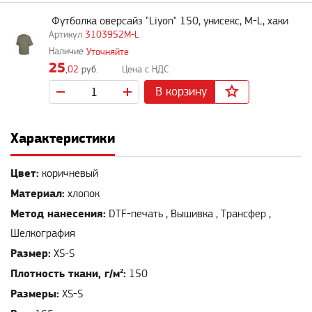
Футболка оверсайз "Liyon" 150, унисекс, M-L, хаки
3103952M-L
Уточняйте
25
,02
руб.
В корзину
Характеристики
Цвет:
коричневый
Материал:
хлопок
Метод нанесения:
DTF-печать , Вышивка , Трансфер ,
Шелкография
Размер:
XS-S
Плотность ткани, г/м²:
150
Размеры:
XS-S