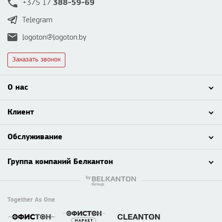
388-59-69
+375 17
Telegram
logoton@logoton.by
Заказать звонок
О нас
Клиент
Обслуживание
Группа компаний Белкантон
Together As One