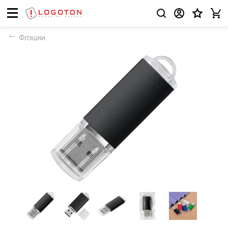
Флэшки