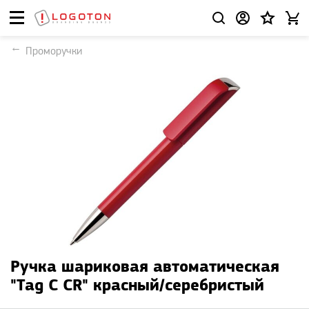
Проморучки
Ручка шариковая автоматическая
"Tag C CR" красный/серебристый