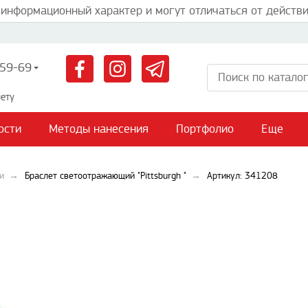
 информационный характер и могут отличаться от действи
59-69
ету
ости
Методы нанесения
Портфолио
Еще
и
Браслет светоотражающий "Pittsburgh "
Артикул: 341208