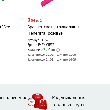
0
,94
руб.
 "See
Браслет светоотражающий
"Teneriffa" розовый
Артикул: 815711
Бренд: EASY GIFTS
Наличие:
87
/ 0 шт
?
Закажите до 10.08, получите 31.08
Закажите до 24.08, получите 14.09
ды нанесения
Ряд уникальных
товарных групп