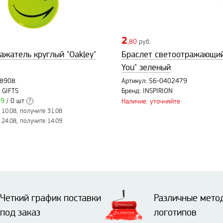
2
,80
руб.
ажатель круглый "Oakley"
Браслет светоотражающий
You" зеленый
88908
Артикул: 56-0402479
 GIFTS
Бренд: INSPIRION
89
/ 0 шт
Наличие: уточняйте
?
10.08, получите 31.08
24.08, получите 14.09
Четкий график поставки
Различные мето
под заказ
логотипов