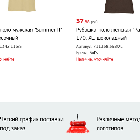
37
,88
руб.
поло мужская "Summer II"
Рубашка-поло женская "Pa
песочный
170, XL, шоколадный
11342.115/S
Артикул: 711338.398/XL
Бренд: Sol's
точняйте
Наличие: уточняйте
Четкий график поставки
Различные мето
под заказ
логотипов