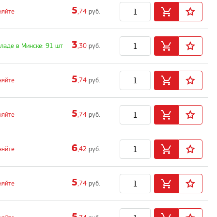
5
няйте
,74
руб.
3
кладе в Минске: 91 шт
,30
руб.
5
няйте
,74
руб.
5
няйте
,74
руб.
6
няйте
,42
руб.
5
няйте
,74
руб.
5