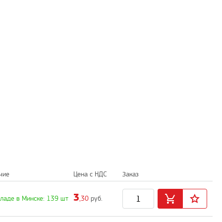
чие
Цена с НДС
Заказ
3
кладе в Минске: 139 шт
,30
руб.