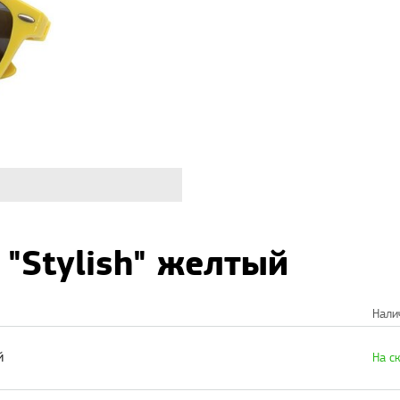
"Stylish" желтый
Нали
й
На с