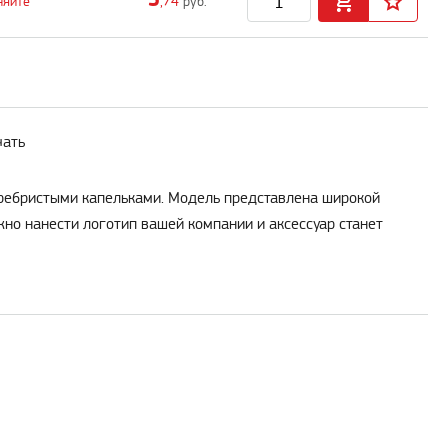
няйте
,74
руб.
чать
серебристыми капельками. Модель представлена широкой
но нанести логотип вашей компании и аксессуар станет