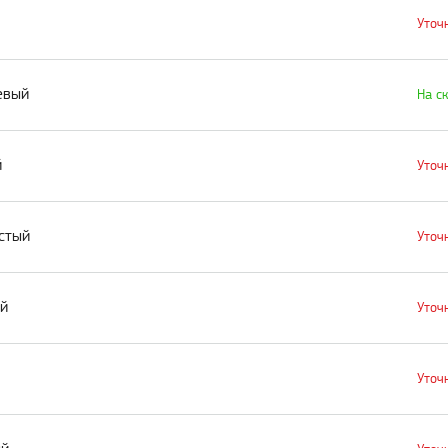
Уточ
евый
На с
й
Уточ
истый
Уточ
ый
Уточ
Уточ