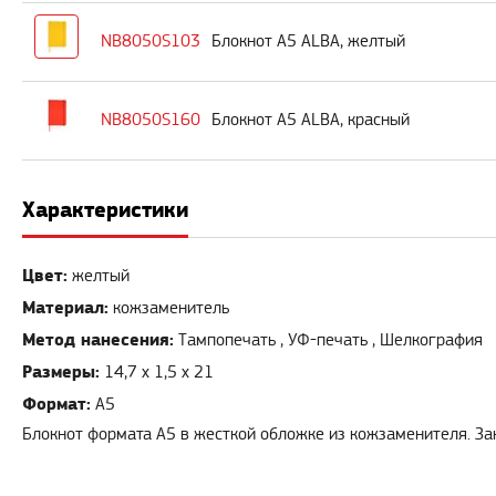
NB8050S103
Блокнот А5 ALBA, желтый
NB8050S160
Блокнот А5 ALBA, красный
Характеристики
Цвет:
желтый
Материал:
кожзаменитель
Метод нанесения:
Тампопечать , УФ-печать , Шелкография
Размеры:
14,7 x 1,5 x 21
Формат:
А5
Блокнот формата А5 в жесткой обложке из кожзаменителя. Зак