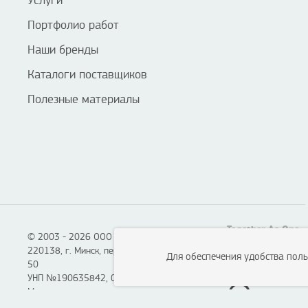
Услуги
Портфолио работ
Наши бренды
Каталоги поставщиков
Полезные материалы
Together As One
© 2003 - 2026 ООО «Смартон», Логотон™
220138, г. Минск, пер. Липковский, д. 22, каб.
Для обеспечения удобства пол
50
УНП №190635842, 04.07.2005,
Мингорисполком.