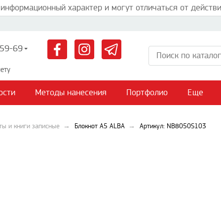
 информационный характер и могут отличаться от действи
59-69
ету
ости
Методы нанесения
Портфолио
Еще
ты и книги записные
Блокнот А5 ALBA
Артикул: NB8050S103