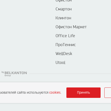
Офистон
Смартон
Клинтон
Офистон Маркет
Office Life
ПроТеннис
WellDesk
Utool
ьзователей сайта используются
cookies
.
Принять