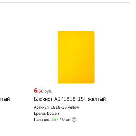
6
,60
руб.
лтый
Блокнот А5 "1818-15", желтый
Артикул: 1818-15 yellow
Бренд: Bowen
Наличие:
357
/ 0 шт
?