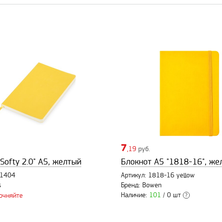
7
,19
руб.
Softy 2.0" А5, желтый
Блокнот А5 "1818-16", же
81404
Артикул: 1818-16 yellow
s
Бренд: Bowen
Наличие:
101
/ 0 шт
точняйте
?