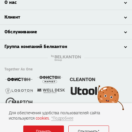
О нас
Клиент
Обслуживание
Группа компаний Белкантон
Together As One
Для обеспечения удобства пользователей сайта
© 2003 - 2026 ООО «Смартон», Логотон™
используются
cookies
.
*Подробнее
220138, г. Минск, пер. Липковский, д. 22, каб. 50
УНП №190635842, 04.07.2005, Мингорисполком.
Принять
Отклонить*