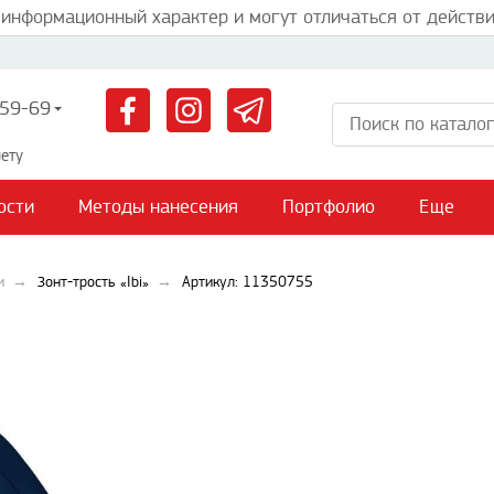
 информационный характер и могут отличаться от действи
59-69
ету
ости
Методы нанесения
Портфолио
Еще
и
Зонт-трость «Ibi»
Артикул: 11350755