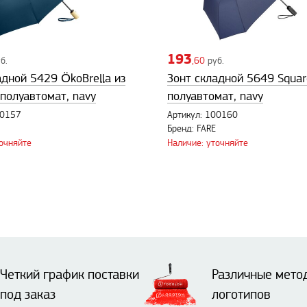
193
б.
,60
руб.
адной 5429 ÖkoBrella из
Зонт складной 5649 Squar
 полуавтомат, navy
полуавтомат, navy
00157
Артикул: 100160
Бренд: FARE
точняйте
Наличие: уточняйте
Четкий график поставки
Различные мето
под заказ
логотипов