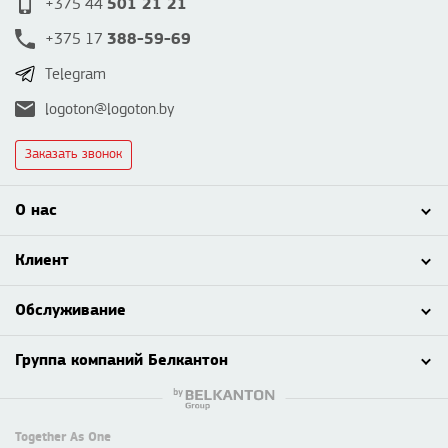
501 21 21
+375 44
388-59-69
+375 17
Telegram
logoton@logoton.by
Заказать звонок
О нас
Клиент
Обслуживание
Группа компаний Белкантон
Together As One