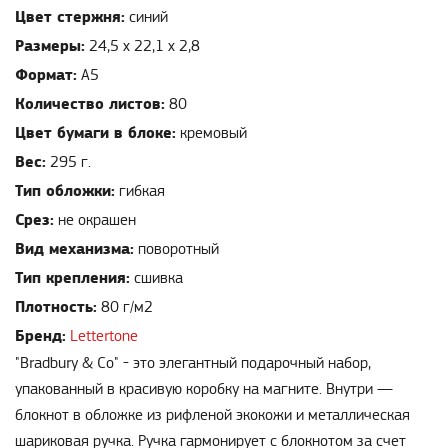
Цвет стержня:
синий
Размеры:
24,5 х 22,1 х 2,8
Формат:
А5
Количество листов:
80
Цвет бумаги в блоке:
кремовый
Вес:
295 г.
Тип обложки:
гибкая
Срез:
не окрашен
Вид механизма:
поворотный
Тип крепления:
сшивка
Плотность:
80 г/м2
Бренд:
Lettertone
"Bradbury & Co" - это элегантный подарочный набор,
упакованный в красивую коробку на магните. Внутри —
блокнот в обложке из рифленой экокожи и металлическая
шариковая ручка. Ручка гармонирует с блокнотом за счет