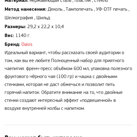
Материал:
нержавеющая сталь , пластик , стекло
Метод нанесения:
Деколь , Тампопечать , УФ-DTF печать ,
Шелкография , Шильд
Размеры:
29,2 х 22,2 х 10,4
Вес:
1140 г.
Бренд:
Oasis
Идеальный вариант, чтобы рассказать своей аудитории о
том, как вы ее любите.Полноценный набор для приятного
чаепития: френч-пресс объёмом 600 мл, упаковка полезного
фруктового чёрного чая (100 гр) и чашка с двойными
стенками, которая не даст обжечься и позволит пить
горячий напиток. Обратите внимание на то, что двойные
стенки создают интересный эффект «подвешенной» в
воздухе внутренней колбы с напитком.