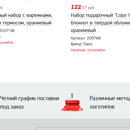
122
б.
,57
руб.
ый набор с варежками,
Набор подарочный "Color I
 термосом, оранжевый
блокнот в твердой обложк
оранжевый
10107.08
s
Артикул: 209788
точняйте
Бренд: Oasis
Наличие: уточняйте
Четкий график поставки
Различные мето
под заказ
логотипов