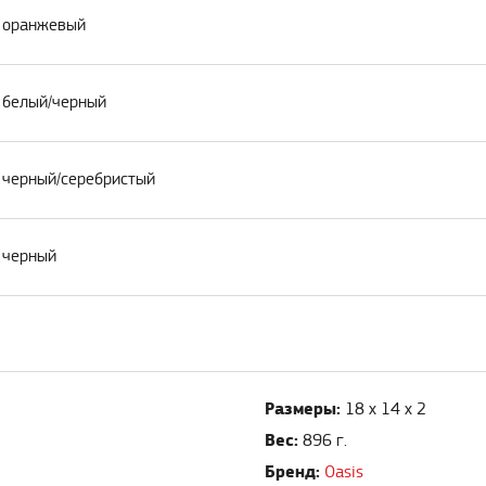
, оранжевый
, белый/черный
, черный/серебристый
, черный
Размеры:
18 х 14 х 2
Вес:
896 г.
Бренд:
Oasis