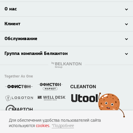
О нас
Клиент
Обслуживание
Группа компаний Белкантон
Together As One
Для обеспечения удобства пользователей сайта
© 2003 - 2026 ООО «Смартон», Логотон™
используются
cookies
.
*Подробнее
220138, г. Минск, пер. Липковский, д. 22, каб. 50