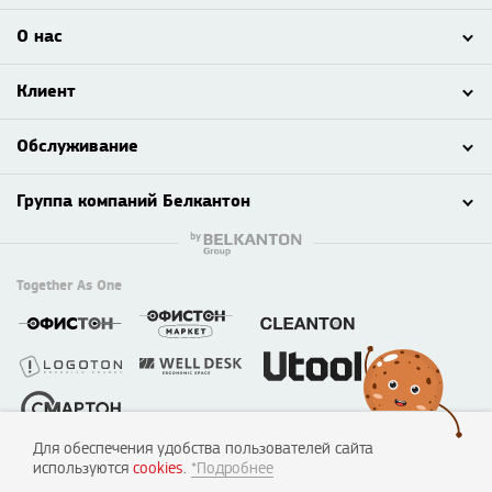
О нас
Клиент
Обслуживание
Группа компаний Белкантон
Together As One
Для обеспечения удобства пользователей сайта
© 2003 - 2026 ООО «Смартон», Логотон™
используются
cookies
.
*Подробнее
220138, г. Минск, пер. Липковский, д. 22, каб. 50