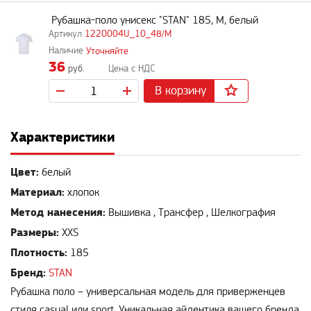
Рубашка-поло унисекс "STAN" 185, M, белый
1220004U_10_48/M
Уточняйте
36
руб.
В корзину
Характеристики
Цвет:
белый
Материал:
хлопок
Метод нанесения:
Вышивка , Трансфер , Шелкография
Размеры:
XXS
Плотность:
185
Бренд:
STAN
Рубашка поло – универсальная модель для приверженцев
стиля casual или sport. Уникальная айдентика вашего бренда