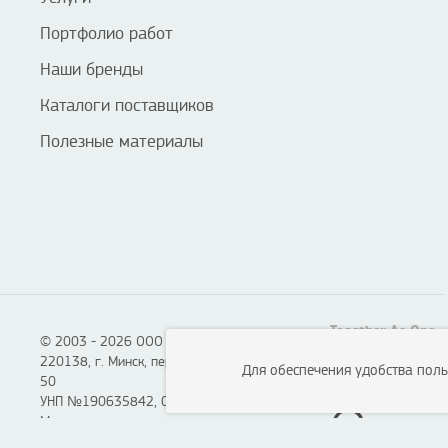
Портфолио работ
Наши бренды
Каталоги поставщиков
Полезные материалы
Together As One
© 2003 - 2026 ООО «Смартон», Логотон™
220138, г. Минск, пер. Липковский, д. 22, каб.
Для обеспечения удобства пол
50
УНП №190635842, 04.07.2005,
Мингорисполком.