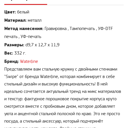
Цвет:
белый
Материал:
металл
Метод нанесения:
Гравировка , Тампопечать , УФ-DTF
печать , УФ-печать
Размеры:
d9,7 х 12,7 х 11,9
Вес:
332 г.
Бренд:
Waterline
Представляем вам стальную кружку с двойными стенками
"Swipe" от бренда Waterline, которая комбинирует в себе
стильный дизайн и высокую функциональность! В ней
идеально сочетается актуальный тренд на микс материалов
и текстур: фактурное порошковое покрытие корпуса круто
смотрится вместе с пробковым дном, которое добавляет
уюта и акцентной стальной полоской по краю. Это не просто
посуда, а стильный аксессуар, который подчеркнёт