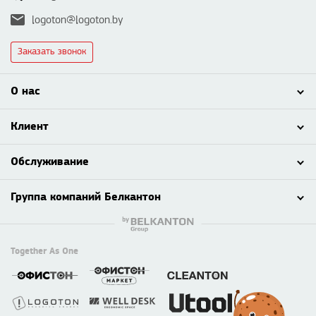
logoton@logoton.by
Заказать звонок
О нас
Клиент
Обслуживание
Группа компаний Белкантон
Together As One