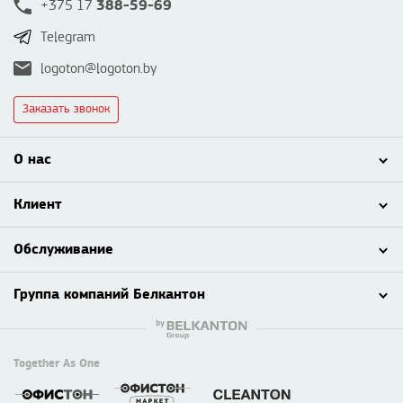
388-59-69
+375 17
Telegram
logoton@logoton.by
Заказать звонок
О нас
Клиент
Обслуживание
Группа компаний Белкантон
Together As One