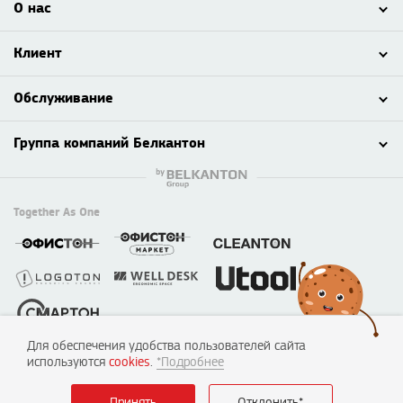
О нас
Клиент
Обслуживание
Группа компаний Белкантон
Together As One
Для обеспечения удобства пользователей сайта
© 2003 - 2026 ООО «Смартон», Логотон™
используются
cookies
.
*Подробнее
220138, г. Минск, пер. Липковский, д. 22, каб. 50
УНП №190635842, 04.07.2005, Мингорисполком.
Принять
Отклонить*