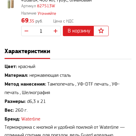
«Guard», 400 мл, тубус, оливковый
827513W
Уточняйте
69
,35
руб.
В корзину
Характеристики
Цвет:
красный
Материал:
нержавеющая сталь
Метод нанесения:
Тампопечать , УФ-DTF печать , УФ-
печать , Шелкография
Размеры:
d6,3 x 21
Вес:
260 г.
Бренд:
Waterline
Термокружка с кнопкой и удобной поилкой от Waterline —
отличный спутник для поездок, ведь Guard идеально