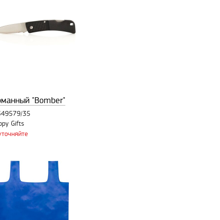
рманный "Bomber"
 349579/35
ppy Gifts
уточняйте