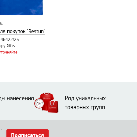
б.
ля покупок "Restun"
 346422/25
ppy Gifts
уточняйте
ды нанесения
Ряд уникальных
товарных групп
Подписаться