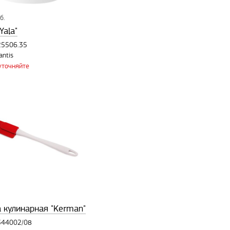
б.
Yala"
25506.35
antis
уточняйте
 кулинарная "Kerman"
 344002/08