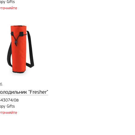
ppy Gifts
уточняйте
б.
олодильник "Fresher"
 343074/08
ppy Gifts
уточняйте