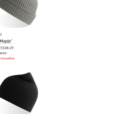
б.
Maple"
25508.29
antis
уточняйте