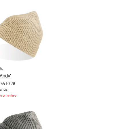
б.
Andy"
25510.28
antis
уточняйте