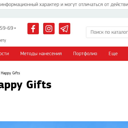
 информационный характер и могут отличаться от действи
59-69
ету
ости
Методы нанесения
Портфолио
Еще
 Happy Gifts
ppy Gifts