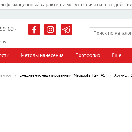
 информационный характер и могут отличаться от действи
59-69
ету
ости
Методы нанесения
Портфолио
Еще
евники
Ежедневник недатированный "Megapolis Flex" А5
Артикул: 