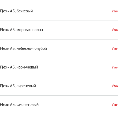
Flex» А5, бежевый
Уто
lex» А5, морская волна
Уто
lex» А5, небесно-голубой
Уто
Flex» А5, коричневый
Уто
Flex» А5, сиреневый
Уто
Flex» А5, фиолетовый
Уто