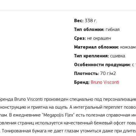
Вес:
338 г.
Тип обложки:
гибкая
Срез:
не окрашен
Материал обложки:
кожзам
Тип крепления:
сшивка
Особенности продукции:
с
Плотность:
70 г/м2
Бренд:
Bruno Visconti
бренда Bruno Visconti произведен специально под персонализаци
 конструкцию и приятна на ощупь. А интегральный переплет позв
лам. В ежедневнике "Megapolis Flex" есть полезная справочная и
товления страниц используется качественный бежевый офсет повы
 Тонированная бумага не дает глазам утомиться даже при длите