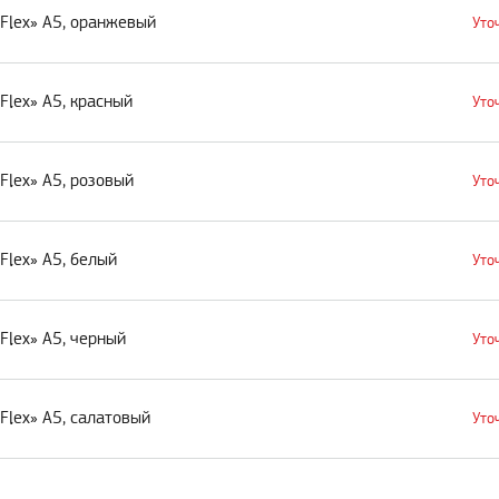
Flex» А5, оранжевый
Уто
lex» А5, красный
Уто
Flex» А5, розовый
Уто
Flex» А5, белый
Уто
Flex» А5, черный
Уто
Flex» А5, салатовый
Уто