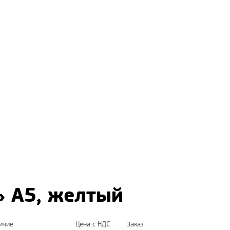
» А5, желтый
ичие
Цена с НДС
Заказ