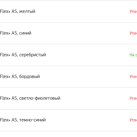
Flex» А5, желтый
Уто
lex» А5, синий
Уто
Flex» А5, серебристый
На 
Flex» А5, бордовый
Уто
Flex» А5, светло-фиолетовый
Уто
Flex» А5, темно-синий
Уто