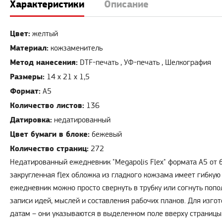
Характеристики
Описание
Цвет:
желтый
Материал:
кожзаменитель
Метод нанесения:
DTF-печать , УФ-печать , Шелкография
Размеры:
14 х 21 х 1,5
Формат:
А5
Количество листов:
136
Датировка:
недатированный
Цвет бумаги в блоке:
бежевый
Количество страниц:
272
Недатированный ежедневник "Megapolis Flex" формата А5 от 
закругленная flex обложка из гладкого кожзама имеет гибкую
ежедневник можно просто свернуть в трубку или согнуть попо
записи идей, мыслей и составления рабочих планов. Для изго
датам – они указываются в выделенном поле вверху страницы.