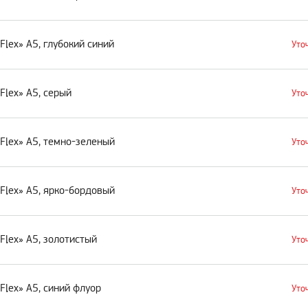
lex» А5, глубокий синий
Уто
lex» А5, серый
Уто
Flex» А5, темно-зеленый
Уто
Flex» А5, ярко-бордовый
Уто
lex» А5, золотистый
Уто
lex» А5, синий флуор
Уто