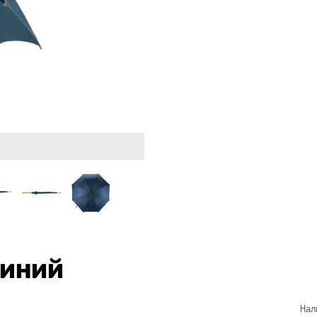
синий
Нал