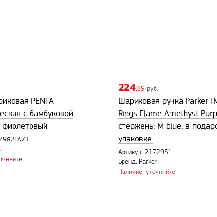
224
,69
руб.
риковая PENTA
Шариковая ручка Parker IM
еская с бамбуковой
Rings Flame Amethyst Purp
, фиолетовый
стержень: M blue, в подар
упаковке.
L7982TA71
s
Артикул: 2172951
точняйте
Бренд: Parker
Наличие: уточняйте