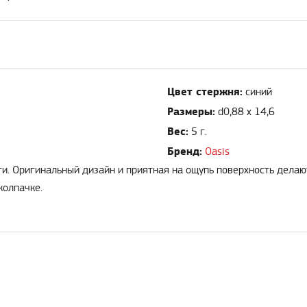
Цвет стержня:
синий
Размеры:
d0,88 х 14,6
Вес:
5 г.
Бренд:
Oasis
аги. Оригинальный дизайн и приятная на ощупь поверхность дела
колпачке.