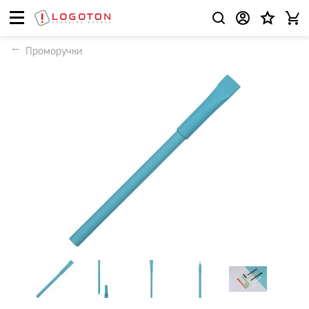
Проморучки