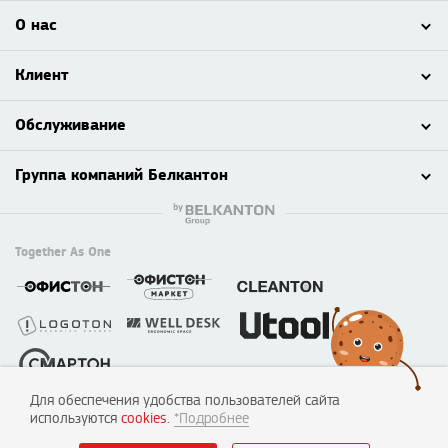
О нас
Клиент
Обслуживание
Группа компаний Белкантон
Together As One
Для обеспечения удобства пользователей сайта
© 2003 - 2026 ООО «Смартон», Логотон™
используются
cookies
.
*Подробнее
220138, г. Минск, пер. Липковский, д. 22, каб. 50
УНП №190635842, 04.07.2005, Мингорисполком.