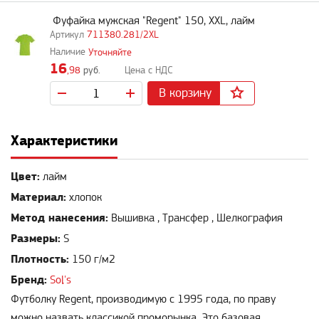
Фуфайка мужская "Regent" 150, XXL, лайм
711380.281/2XL
Уточняйте
16
,98
руб.
В корзину
Характеристики
Цвет:
лайм
Материал:
хлопок
Метод нанесения:
Вышивка , Трансфер , Шелкография
Размеры:
S
Плотность:
150 г/м2
Бренд:
Sol's
Футболку Regent, производимую с 1995 года, по праву
можно назвать классикой проморынка. Это базовая,