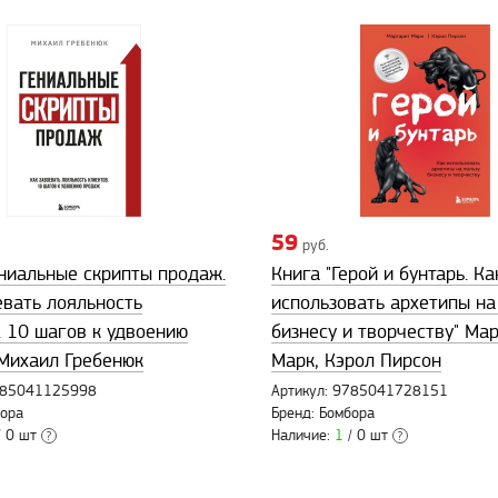
59
руб.
ениальные скрипты продаж.
Книга "Герой и бунтарь. Ка
евать лояльность
использовать архетипы на
. 10 шагов к удвоению
бизнесу и творчеству" Ма
Михаил Гребенюк
Марк, Кэрол Пирсон
9785041125998
Артикул: 9785041728151
бора
Бренд: Бомбора
 0 шт
Наличие:
1
/ 0 шт
?
?