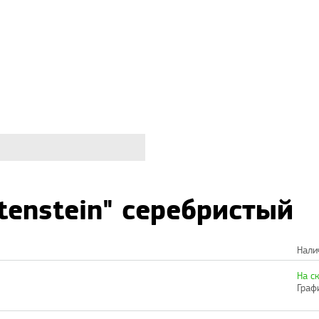
tenstein" серебристый
Нали
На с
Граф