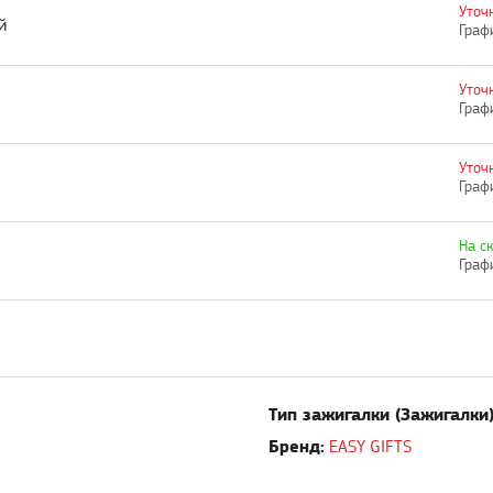
Уточ
й
Граф
Уточ
Граф
Уточ
Граф
На с
Граф
Тип зажигалки (Зажигалки)
Бренд:
EASY GIFTS