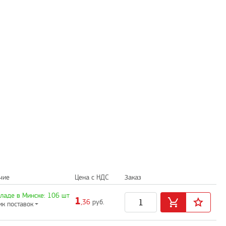
чие
Цена с НДС
Заказ
кладе в Минске: 106 шт
1
,36
руб.
ик поставок