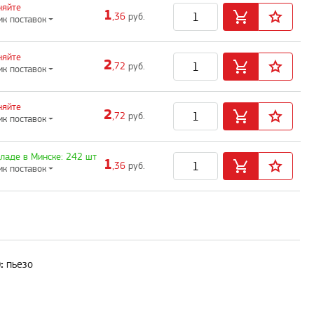
няйте
1
,36
руб.
ик поставок
няйте
2
,72
руб.
ик поставок
няйте
2
,72
руб.
ик поставок
кладе в Минске: 242 шт
1
,36
руб.
ик поставок
:
пьезо