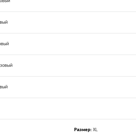
зовый
овый
зовый
озовый
овый
Размер:
XL