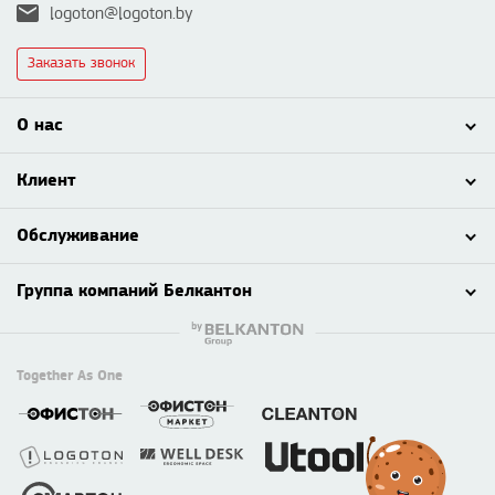
logoton@logoton.by
Заказать звонок
О нас
Клиент
Обслуживание
Группа компаний Белкантон
Together As One