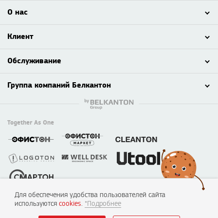
О нас
Клиент
Обслуживание
Группа компаний Белкантон
Together As One
Для обеспечения удобства пользователей сайта
© 2003 - 2026 ООО «Смартон», Логотон™
используются
cookies
.
*Подробнее
220138, г. Минск, пер. Липковский, д. 22, каб. 50
УНП №190635842, 04.07.2005, Мингорисполком.