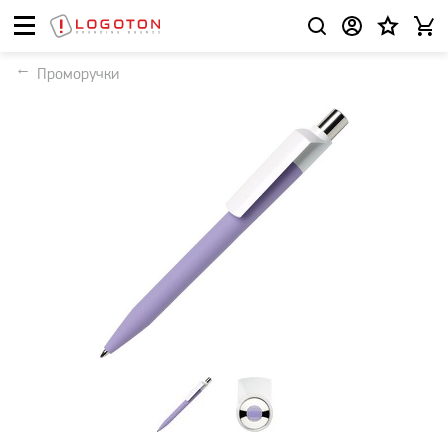
Проморучки