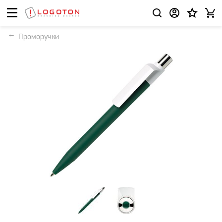
Проморучки