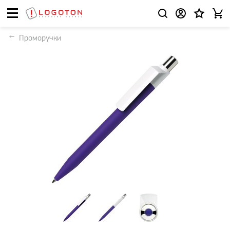
Проморучки