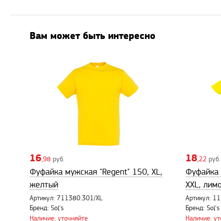
Вам может быть интересно
16
18
,98
руб.
,22
руб.
Фуфайка мужская "Regent" 150, XL,
Фуфайка 
желтый
XXL, лим
Артикул: 711380.301/XL
Артикул: 1
Бренд: Sol's
Бренд: Sol's
Наличие: уточняйте
Наличие: у