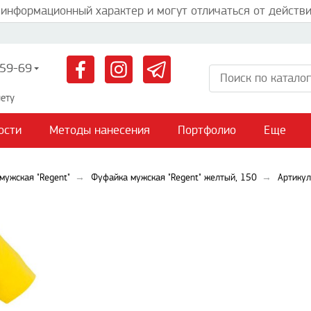
 информационный характер и могут отличаться от действи
59-69
ету
ости
Методы нанесения
Портфолио
Еще
мужская "Regent"
Фуфайка мужская "Regent" желтый, 150
Артикул