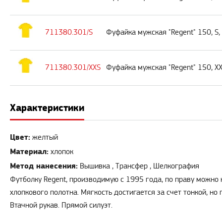
711380.301/S
Фуфайка мужская "Regent" 150, S
711380.301/XXS
Фуфайка мужская "Regent" 150, X
Характеристики
Цвет:
желтый
Материал:
хлопок
Метод нанесения:
Вышивка , Трансфер , Шелкография
Футболку Regent, производимую с 1995 года, по праву можно 
хлопкового полотна. Мягкость достигается за счет тонкой, но
Втачной рукав. Прямой силуэт.