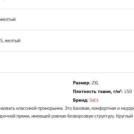
, желтый
XS, желтый
Размер:
2XL
Плотность ткани, г/м²:
150
Бренд:
Sol's
назвать классикой проморынка. Это базовая, комфортная и недор
 прочной пряжи, имеющей ровную безворсовую структуру. Круглый