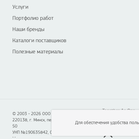
Услуги
Портфолио работ
Наши бренды
Каталоги поставщиков
Полезные материалы
Together As One
© 2003 - 2026 ООО «Смартон», Логотон™
220138, г. Минск, пер. Липковский, д. 22, каб.
Для обеспечения удобства пол
50
УНП №190635842, 04.07.2005,
Мингорисполком.